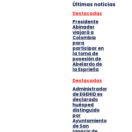
Últimas noticias
Destacadas
Presidente
Abinader
viajará a
Colombia
para
participar en
la toma de
posesión de
Abelardo de
la Espriella
Destacadas
Administrador
de EGEHID es
declarado
huésped
distinguido
por
Ayuntamiento
de San
Ignacio de