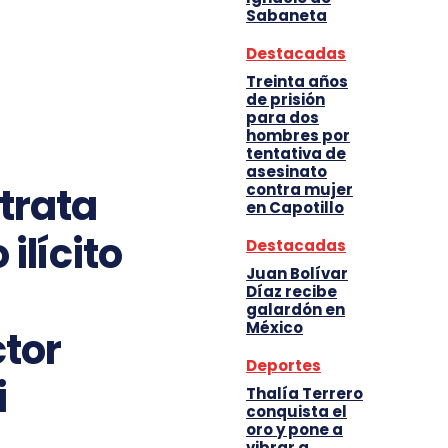
Sabaneta
Destacadas
Treinta años
de prisión
para dos
hombres por
tentativa de
asesinato
 trata
contra mujer
en Capotillo
ilícito
Destacadas
Juan Bolívar
Díaz recibe
galardón en
México
ctor
Deportes
i
Thalía Terrero
conquista el
oro y pone a
vibrar a