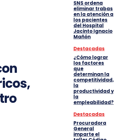
SNS ordena
eliminar trabas
en la atención a
los pacientes
del Hospital
Jacinto Ignacio
Mañón
Destacadas
¿Cómo lograr
los factores
con
que
determinan la
icos,
competitividad,
la
productividad y
tro
la
empleabilidad?
Destacadas
Procuradora
General
imparte el
taller Código