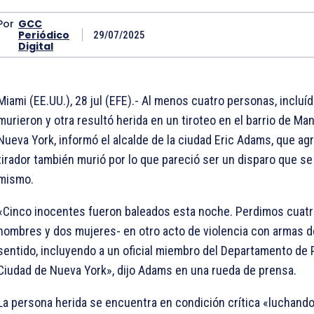
Por
GCC
Periódico
29/07/2025
Digital
Miami (EE.UU.), 28 jul (EFE).- Al menos cuatro personas, incluíd
murieron y otra resultó herida en un tiroteo en el barrio de Ma
Nueva York, informó el alcalde de la ciudad Eric Adams, que ag
tirador también murió por lo que pareció ser un disparo que se i
mismo.
«Cinco inocentes fueron baleados esta noche. Perdimos cuatr
hombres y dos mujeres- en otro acto de violencia con armas d
sentido, incluyendo a un oficial miembro del Departamento de P
Ciudad de Nueva York», dijo Adams en una rueda de prensa.
La persona herida se encuentra en condición crítica «luchando