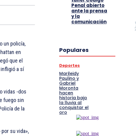
Penal abierto
ante la prensa
y la
comunicación
o un policía,
Populares
nhattan en
regó que el
Deportes
nfligió a sí
Marileidy
Paulino y
Gabriel
Moronta
o vidas -dos
hacen
historia bajo
e fuego sin
la lluvia al
conquistar el
olicía de la
oro
 por su vida»,