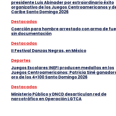
presidente Luis Abinader por extraordinario éxito
organizativo de los Juegos Centroamericanos y d
Caribe Santo Domingo 2026
Destacadas
Coerción para hombre arrestado con arma de fu
sin documentación
Destacadas
II Festival Danzas Negras, en México
Deportes
Juegos Escolares INEFI producen medallas en los
Juegos Centroamericanos; Patricia Siné ganador
oro de los 4×100 Santo Domingo 2026
Destacadas
Ministerio Público y DNCD desarticulan red de
narcotráfico en Operación LGTCA