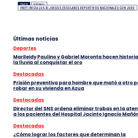
TAGS
FÚTBOL
INEFI INICIA LOS XI JUEGOS ESCOLARES DEPORTIVOS NACIONALES CON JUDO
Últimas noticias
Deportes
Marileidy Paulino y Gabriel Moronta hacen histori
la lluvia al conquistar el oro
Destacadas
Prisión preventiva para hombre que mató a otro 
robar en su vivienda en Azua
Destacadas
Director del SNS ordena eliminar trabas en la ate
a los pacientes del Hospital Jacinto Ignacio Mañó
Destacadas
¿Cómo lograr los factores que determinan la