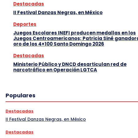
Destacadas
II Festival Danzas Negras, en México
Deportes
Juegos Escolares INEFI producen medallas en los
Juegos Centroamericanos; Patricia Siné ganador
oro de los 4×100 Santo Domingo 2026
Destacadas
Ministerio Público y DNCD desarticulan red de
narcotráfico en Operación LGTCA
Populares
Destacadas
II Festival Danzas Negras, en México
Destacadas