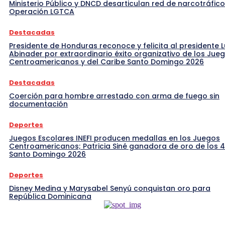
Ministerio Público y DNCD desarticulan red de narcotráfico
Operación LGTCA
Destacadas
Presidente de Honduras reconoce y felicita al presidente L
Abinader por extraordinario éxito organizativo de los Jue
Centroamericanos y del Caribe Santo Domingo 2026
Destacadas
Coerción para hombre arrestado con arma de fuego sin
documentación
Deportes
Juegos Escolares INEFI producen medallas en los Juegos
Centroamericanos; Patricia Siné ganadora de oro de los 
Santo Domingo 2026
Deportes
Disney Medina y Marysabel Senyú conquistan oro para
República Dominicana