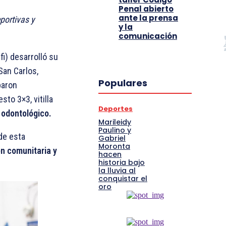
Penal abierto
ante la prensa
portivas y
y la
comunicación
fi) desarrolló su
 San Carlos,
Populares
paron
to 3×3, vitilla
Deportes
 odontológico.
Marileidy
Paulino y
 de esta
Gabriel
Moronta
ón comunitaria y
hacen
historia bajo
la lluvia al
conquistar el
oro