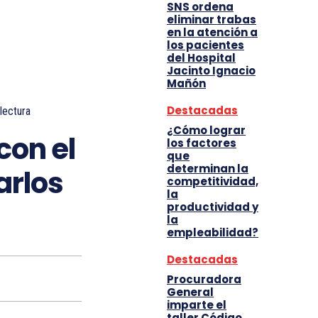
SNS ordena
eliminar trabas
en la atención a
los pacientes
del Hospital
Jacinto Ignacio
Mañón
Destacadas
lectura
¿Cómo lograr
con el
los factores
que
determinan la
arlos
competitividad,
la
productividad y
la
empleabilidad?
Destacadas
Procuradora
General
imparte el
taller Código