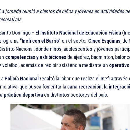
La jornada reunió a cientos de niños y jóvenes en actividades de
recreativas.
Santo Domingo.–
El Instituto Nacional de Educación Física
(Ine
programa
“Inefi con el Barrio”
en el sector
Cinco Esquinas
, de
Distrito Nacional, donde niños, adolescentes y jóvenes partici
en
competencias y exhibiciones
de ajedrez, bádminton, balonces
y voleibol, además de recibir asistencia mediante un
operativo
La
Policía Nacional
resaltó la labor que realiza el Inefi a través
iniciativa, que busca fomentar la
sana recreación, la integraci
la práctica deportiva
en distintos sectores del país.