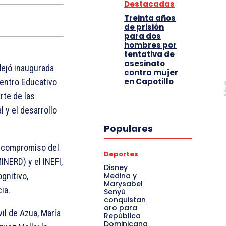
Destacadas
Treinta años
de prisión
para dos
hombres por
tentativa de
asesinato
 dejó inaugurada
contra mujer
en Capotillo
Centro Educativo
rte de las
l y el desarrollo
Populares
l compromiso del
Deportes
INERD) y el INEFI,
Disney
Medina y
gnitivo,
Marysabel
ia.
Senyú
conquistan
oro para
il de Azua, María
República
Dominicana