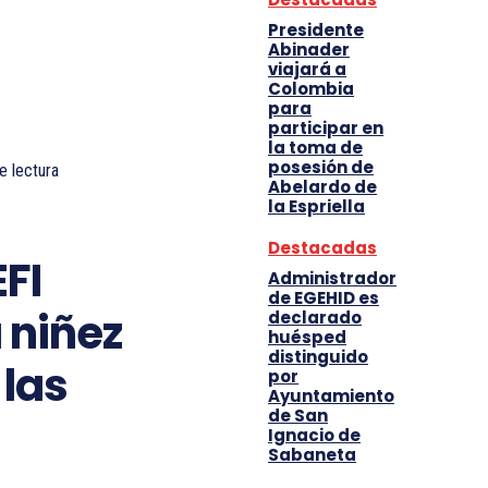
Presidente
Abinader
viajará a
Colombia
para
participar en
la toma de
posesión de
e lectura
Abelardo de
la Espriella
Destacadas
FI
Administrador
de EGEHID es
a niñez
declarado
huésped
distinguido
las
por
Ayuntamiento
de San
Ignacio de
Sabaneta