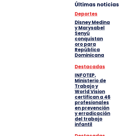
Últimas noticias
Deportes
Disney Medina
y Marysabel
Senyú
conquistan
oro para
República
Dominicana
Destacadas
INFOTEP,
Ministerio de
Trabajo y
World Vision
certifican a 46
profesionales
en prevención
y erradicación
del trabajo
infantil
Destacadas