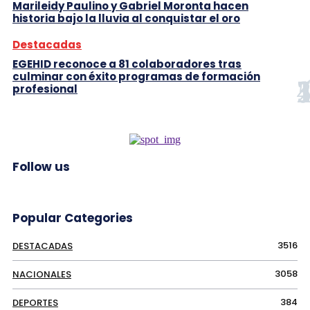
Marileidy Paulino y Gabriel Moronta hacen
historia bajo la lluvia al conquistar el oro
Destacadas
EGEHID reconoce a 81 colaboradores tras
culminar con éxito programas de formación
profesional
Follow us
Popular Categories
3516
DESTACADAS
3058
NACIONALES
384
DEPORTES