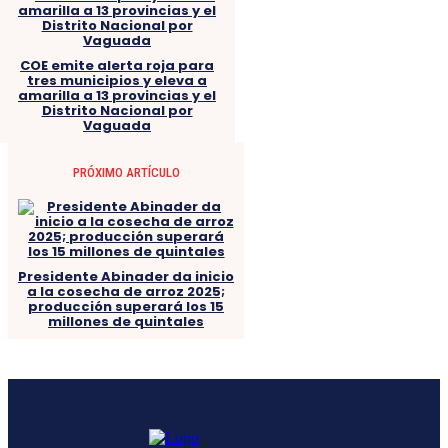
COE emite alerta roja para
tres municipios y eleva a
amarilla a 13 provincias y el
Distrito Nacional por
Vaguada
PRÓXIMO ARTÍCULO
Presidente Abinader da inicio
a la cosecha de arroz 2025;
producción superará los 15
millones de quintales