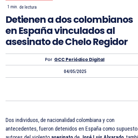
1
min.
de lectura
Detienen a dos colombianos
en España vinculados al
asesinato de Chelo Regidor
Por
GCC Periódico Digital
04/05/2025
Dos individuos, de nacionalidad colombiana y con
antecedentes, fueron detenidos en España como supuesto
autores del violento
asesinato
de
José Luis Alvarado
, tamb