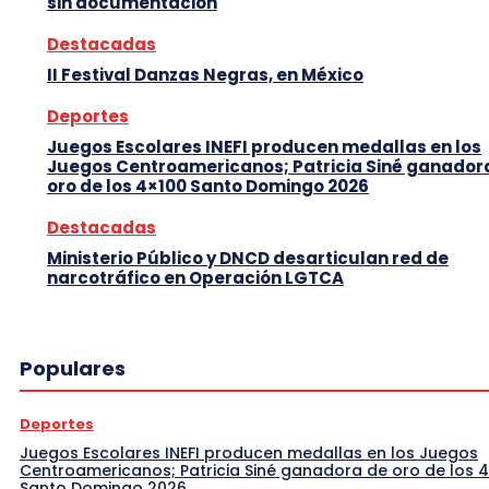
sin documentación
Destacadas
II Festival Danzas Negras, en México
Deportes
Juegos Escolares INEFI producen medallas en los
Juegos Centroamericanos; Patricia Siné ganador
oro de los 4×100 Santo Domingo 2026
Destacadas
Ministerio Público y DNCD desarticulan red de
narcotráfico en Operación LGTCA
Populares
Deportes
Juegos Escolares INEFI producen medallas en los Juegos
Centroamericanos; Patricia Siné ganadora de oro de los 
Santo Domingo 2026