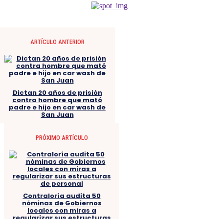
ARTÍCULO ANTERIOR
Dictan 20 años de prisión
contra hombre que mató
padre e hijo en car wash de
San Juan
PRÓXIMO ARTÍCULO
Contraloría audita 50
nóminas de Gobiernos
locales con miras a
regularizar sus estructuras