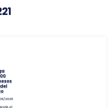
21
ga
000
pesos
 del
co
05/2025
Desde el