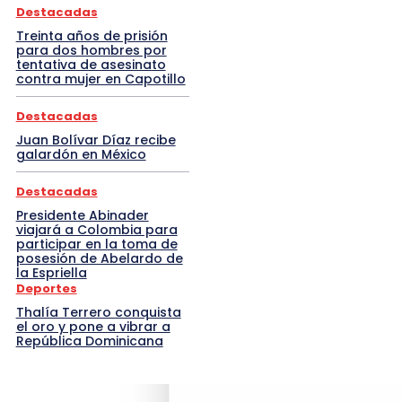
Destacadas
Treinta años de prisión
para dos hombres por
tentativa de asesinato
contra mujer en Capotillo
Destacadas
Juan Bolívar Díaz recibe
galardón en México
Destacadas
Presidente Abinader
viajará a Colombia para
participar en la toma de
posesión de Abelardo de
la Espriella
Deportes
Thalía Terrero conquista
el oro y pone a vibrar a
República Dominicana