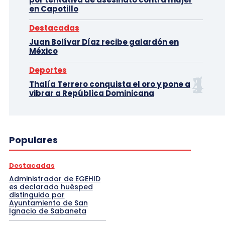
en Capotillo
Destacadas
Juan Bolívar Díaz recibe galardón en
México
Deportes
Thalía Terrero conquista el oro y pone a
vibrar a República Dominicana
Populares
Destacadas
Administrador de EGEHID
es declarado huésped
distinguido por
Ayuntamiento de San
Ignacio de Sabaneta