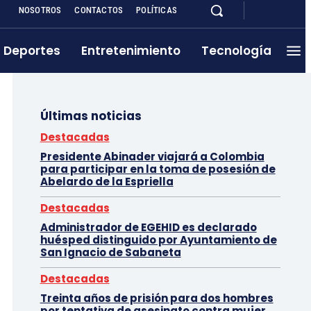
NOSOTROS
CONTACTOS
POLÍTICAS
Deportes
Entretenimiento
Tecnología
Últimas noticias
Destacadas
Presidente Abinader viajará a Colombia
para participar en la toma de posesión de
Abelardo de la Espriella
Destacadas
Administrador de EGEHID es declarado
huésped distinguido por Ayuntamiento de
San Ignacio de Sabaneta
Destacadas
Treinta años de prisión para dos hombres
por tentativa de asesinato contra mujer