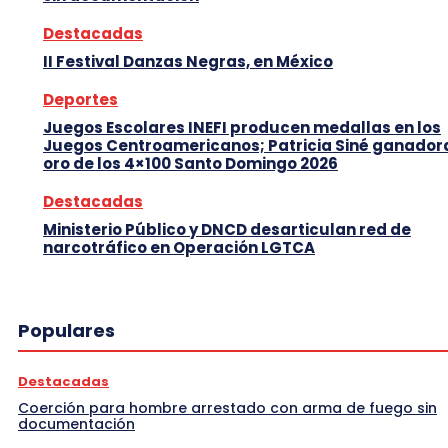
Destacadas
II Festival Danzas Negras, en México
Deportes
Juegos Escolares INEFI producen medallas en los
Juegos Centroamericanos; Patricia Siné ganador
oro de los 4×100 Santo Domingo 2026
Destacadas
Ministerio Público y DNCD desarticulan red de
narcotráfico en Operación LGTCA
Populares
Destacadas
Coerción para hombre arrestado con arma de fuego sin
documentación