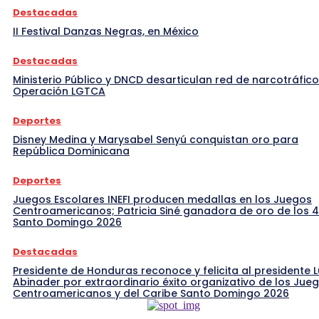
Destacadas
II Festival Danzas Negras, en México
Destacadas
Ministerio Público y DNCD desarticulan red de narcotráfico
Operación LGTCA
Deportes
Disney Medina y Marysabel Senyú conquistan oro para
República Dominicana
Deportes
Juegos Escolares INEFI producen medallas en los Juegos
Centroamericanos; Patricia Siné ganadora de oro de los 
Santo Domingo 2026
Destacadas
Presidente de Honduras reconoce y felicita al presidente L
Abinader por extraordinario éxito organizativo de los Jue
Centroamericanos y del Caribe Santo Domingo 2026