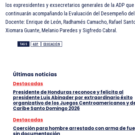
los expresidentes y exsecretarios generales de la ADP que
continuarán acompañando la Evaluación del Desempeño del
Docente: Enrique de León, Radhamés Camacho, Rafael Santo
Xiomara Guante, Melanio Paredes y Sigfredo Cabral.
TAGS
ADP
EDUCACIÓN
Últimas noticias
Destacadas
Presidente de Honduras reconoce y felicita al
presidente Luis Abinader por extraordinario éxito
organizativo de los Juegos Centroamericanos y d
Caribe Santo Domingo 2026
Destacadas
Coerción para hombre arrestado con arma de fu
sin documentación