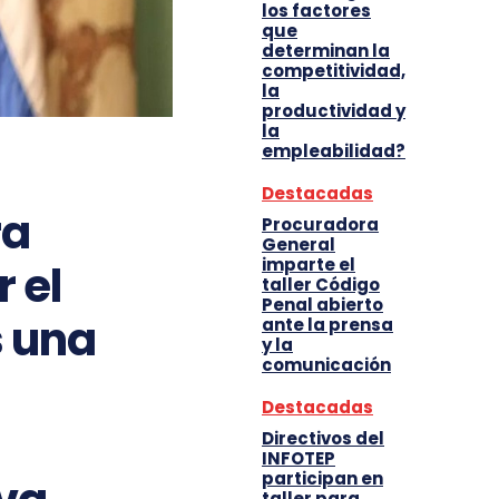
los factores
que
determinan la
competitividad,
la
productividad y
la
empleabilidad?
Destacadas
ra
Procuradora
General
imparte el
 el
taller Código
Penal abierto
s una
ante la prensa
y la
comunicación
Destacadas
Directivos del
INFOTEP
participan en
taller para