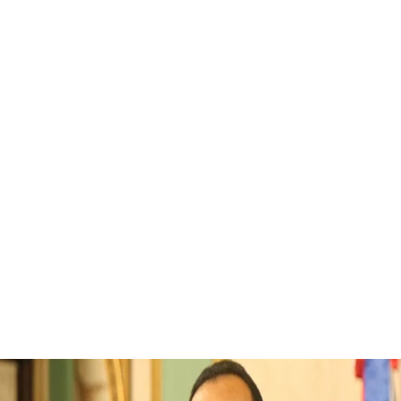
6 agosto 20
26.1
Santo
Domin
C