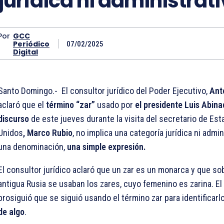
jurídica ni administrat
Por
GCC
Periódico
07/02/2025
Digital
Santo Domingo.- El consultor jurídico del Poder Ejecutivo,
Ant
aclaró que el
término “zar”
usado por
el presidente Luis Abina
discurso
de este jueves durante la visita del secretario de Es
Unidos
, Marco Rubio
, no implica una categoría jurídica ni admin
una denominación,
una simple expresión.
El consultor jurídico aclaró que un zar es un monarca y que so
antigua Rusia se usaban los zares, cuyo femenino es zarina. El
prosiguió que se siguió usando el término zar para identificar
de algo
.