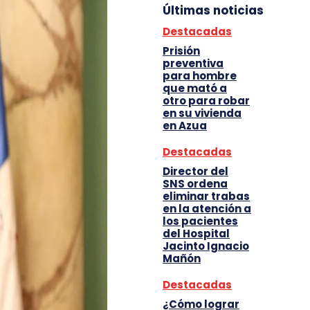
Últimas noticias
Destacadas
Prisión
preventiva
para hombre
que mató a
otro para robar
en su vivienda
en Azua
Destacadas
Director del
SNS ordena
eliminar trabas
en la atención a
los pacientes
del Hospital
Jacinto Ignacio
Mañón
Destacadas
¿Cómo lograr