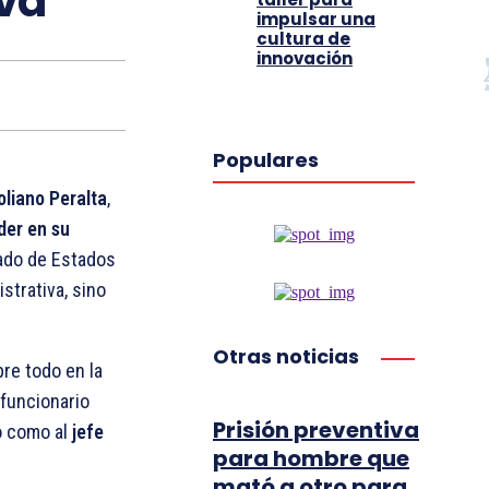
iva
impulsar una
cultura de
innovación
Populares
oliano Peralta
,
der en su
tado de Estados
istrativa, sino
Otras noticias
bre todo en la
 funcionario
Prisión preventiva
lo como al
jefe
para hombre que
mató a otro para