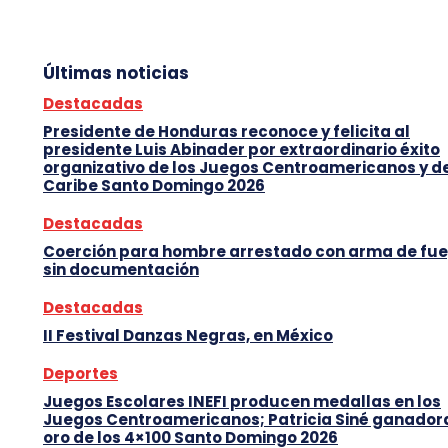
Últimas noticias
Destacadas
Presidente de Honduras reconoce y felicita al
presidente Luis Abinader por extraordinario éxito
organizativo de los Juegos Centroamericanos y d
Caribe Santo Domingo 2026
Destacadas
Coerción para hombre arrestado con arma de fu
sin documentación
Destacadas
II Festival Danzas Negras, en México
Deportes
Juegos Escolares INEFI producen medallas en los
Juegos Centroamericanos; Patricia Siné ganador
oro de los 4×100 Santo Domingo 2026