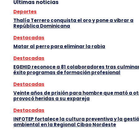
Últimas noticias
Deportes
Thalía Terrero conquista el oro y pone a vibrar a
República Dominicana
Destacadas
Matar al perro para eliminar la rabia
Destacadas
EGEHID reconoce a 81 colaboradores tras culmina
éxito programas de formación profesional
Destacadas
Veinte años de prisión para hombre que mató a ot
provocó heridas a su expareja
Destacadas
INFOTEP fortalece la cultura preventiva y la gesti
ambiental en la Regional Cibao Nordeste