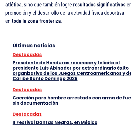
atlética
, sino que también logre
resultados significativos
en
promoción y el desarrollo de la actividad física deportiva
en
toda la zona fronteriza
.
Últimas noticias
Destacadas
Presidente de Honduras reconoce y felicita al
presidente Luis Abinader por extraordinario éxito
organizativo de los Juegos Centroamericanos y d
Caribe Santo Domingo 2026
Destacadas
Coerción para hombre arrestado con arma de fu
sin documentación
Destacadas
II Festival Danzas Negras, en México