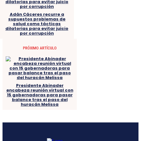
Adán Cáceres recurre a
supuestos problemas de
salud como tácticas
dilatorias para evitar juicio
por corrupción
PRÓXIMO ARTÍCULO
Presidente Abinader
encabeza reunión virtual con
15 gobernadoras para pasar
balance tras el paso del
huracán Melissa