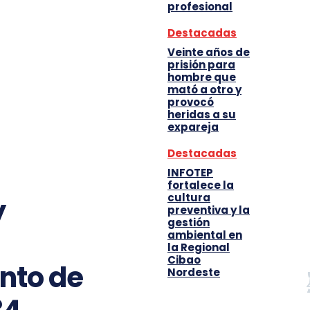
profesional
Destacadas
Veinte años de
prisión para
hombre que
mató a otro y
provocó
heridas a su
expareja
Destacadas
INFOTEP
fortalece la
cultura
y
preventiva y la
gestión
ambiental en
la Regional
Cibao
nto de
Nordeste