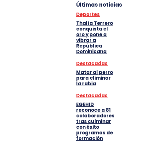
Últimas noticias
Deportes
Thalía Terrero
conquista el
oro y pone a
vibrar a
República
Dominicana
Destacadas
Matar al perro
para eliminar
la rabia
Destacadas
EGEHID
reconoce a 81
colaboradores
tras culminar
con éxito
programas de
formación