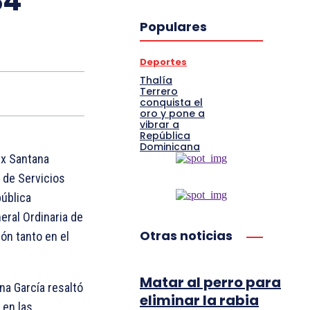
34
Populares
Deportes
Thalía
Terrero
conquista el
oro y pone a
vibrar a
República
Dominicana
lix Santana
l de Servicios
pública
eral Ordinaria de
Otras noticias
ón tanto en el
Matar al perro para
na García resaltó
eliminar la rabia
 en las