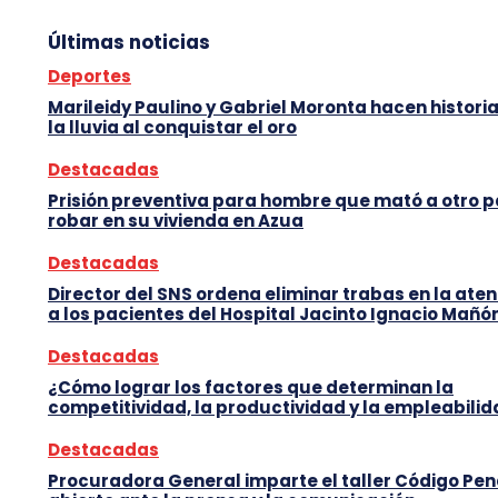
Últimas noticias
Deportes
Marileidy Paulino y Gabriel Moronta hacen histori
la lluvia al conquistar el oro
Destacadas
Prisión preventiva para hombre que mató a otro 
robar en su vivienda en Azua
Destacadas
Director del SNS ordena eliminar trabas en la ate
a los pacientes del Hospital Jacinto Ignacio Mañó
Destacadas
¿Cómo lograr los factores que determinan la
competitividad, la productividad y la empleabili
Destacadas
Procuradora General imparte el taller Código Pen