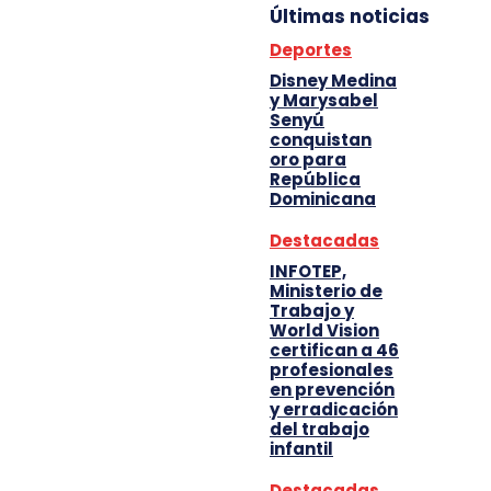
Últimas noticias
Deportes
Disney Medina
y Marysabel
Senyú
conquistan
oro para
República
Dominicana
Destacadas
INFOTEP,
Ministerio de
Trabajo y
World Vision
certifican a 46
profesionales
en prevención
y erradicación
del trabajo
infantil
Destacadas