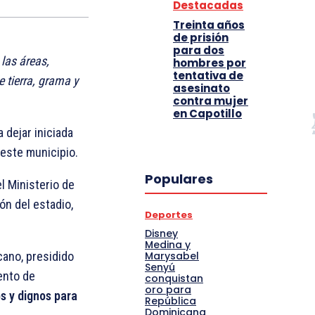
Destacadas
Treinta años
de prisión
para dos
 las áreas,
hombres por
tentativa de
 tierra, grama y
asesinato
contra mujer
en Capotillo
 dejar iniciada
 este municipio.
Populares
 el Ministerio de
ón del estadio,
Deportes
Disney
Medina y
Marysabel
cano, presidido
Senyú
ento de
conquistan
oro para
s y dignos para
República
Dominicana