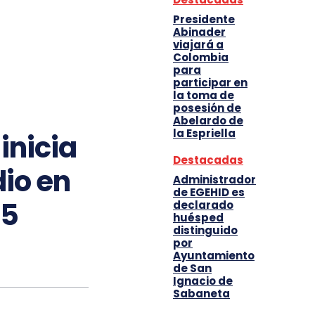
Presidente
Abinader
viajará a
Colombia
para
participar en
la toma de
posesión de
Abelardo de
la Espriella
inicia
Destacadas
io en
Administrador
de EGEHID es
25
declarado
huésped
distinguido
por
Ayuntamiento
de San
Ignacio de
Sabaneta