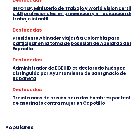
Destacadas
INFOTEP, Ministerio de Trabajo y World Vision certi
a 46 profesionales en prevención y erradicación d
trabajo infantil
Destacadas
Presidente Abinader viajará a Colombia para
participar en la toma de posesión de Abelardo de 
Espriella
Destacadas
Administrador de EGEHID es declarado huésped
distinguido por Ayuntamiento de San Ignacio de
Sabaneta
Destacadas
Treinta años de prisión para dos hombres por tent
de asesinato contra mujer en Capotillo
Populares