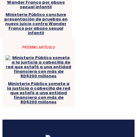
Ministerio Público concluye
presentación de pruebas en
nuevo juicio contra Wander
Franco por abuso sexual
infantil
PRÓXIMO ARTÍCULO
Ministerio Público somete a
la justicia a cabecilla de red
que estafó a una entidad
financiera con más de
RD$200 millones