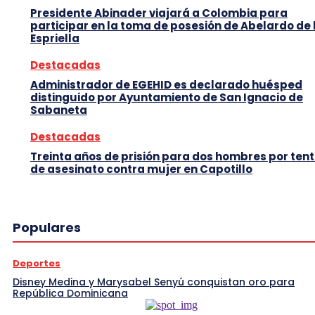
Presidente Abinader viajará a Colombia para
participar en la toma de posesión de Abelardo de 
Espriella
Destacadas
Administrador de EGEHID es declarado huésped
distinguido por Ayuntamiento de San Ignacio de
Sabaneta
Destacadas
Treinta años de prisión para dos hombres por tent
de asesinato contra mujer en Capotillo
Populares
Deportes
Disney Medina y Marysabel Senyú conquistan oro para
República Dominicana