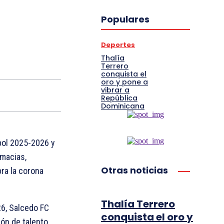
Populares
Deportes
Thalía
Terrero
conquista el
oro y pone a
vibrar a
República
Dominicana
bol 2025-2026 y
rmacias,
Otras noticias
bra la corona
Thalía Terrero
6, Salcedo FC
conquista el oro y
ón de talento,