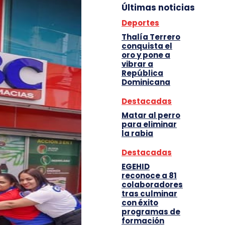
Últimas noticias
Deportes
Thalía Terrero
conquista el
oro y pone a
vibrar a
República
Dominicana
Destacadas
Matar al perro
para eliminar
la rabia
Destacadas
EGEHID
reconoce a 81
colaboradores
tras culminar
con éxito
programas de
formación