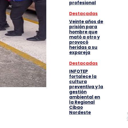
profesional
Destacadas
Veinte años de
prisión para
hombre que
mató a otro y
provocó
heridas a su
expareja
Destacadas
INFOTEP
fortalece la
cultura
preventiva y la
gestión
ambiental en
la Regional
Cibao
Nordeste