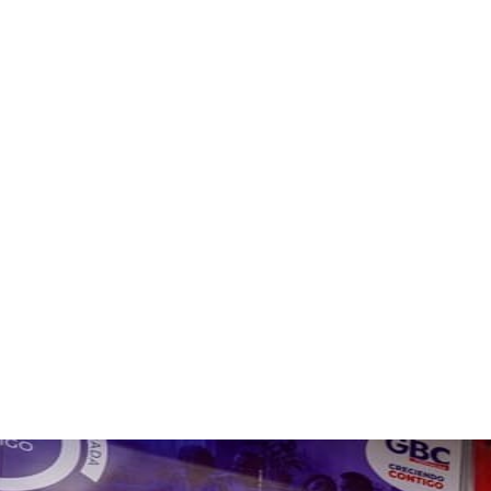
7 agosto 20
26.1
Santo
Domin
C