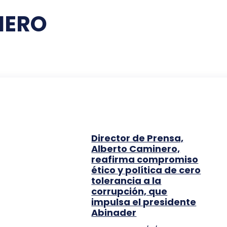
NERO
Director de Prensa,
Alberto Caminero,
reafirma compromiso
ético y política de cero
tolerancia a la
corrupción, que
impulsa el presidente
Abinader