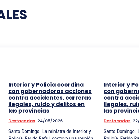
ALES
Interior y Policía coordina
Interior y P
con gobernadoras acciones
con gobern
contra accidentes, carreras
contra acci
ilegales, ruido y delitos en
ilegales, ru
las provincias
las provinci
Destacadas
24/05/2026
Destacadas
22
Santo Domingo. La ministra de Interior y
Santo Domingo. La
Policía, Faride Raful, sostuvo una reunión
Policía, Faride R