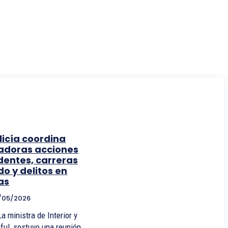
olicía coordina
adoras acciones
dentes, carreras
ido y delitos en
as
/05/2026
 ministra de Interior y
aful, sostuvo una reunión