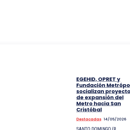
EGEHID, OPRET y
Fundación Metrópol
socializan proyect
de expansión del
Metro hacia San
Cristóbal
Destacadas
14/05/2026
SANTO DOMINGO (R.