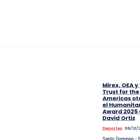
Mirex, OEA y
Trust for the
Americas ot
el Humanita
Award 2025 
David Ortiz
Deportes
06/12/
Santo Domingo.- E