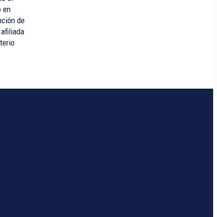
o en
inción de
afiliada