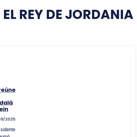
 EL REY DE JORDANIA
reúne
bdalá
sein
09/2025
esidente
eunió