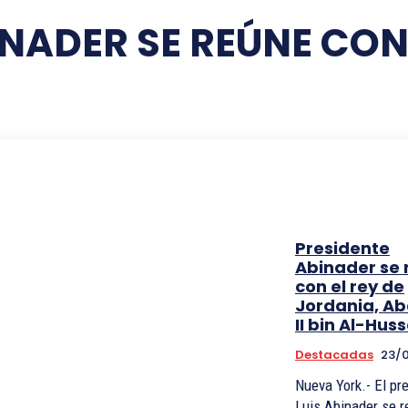
NADER SE REÚNE CON
Presidente
Abinader se 
con el rey de
Jordania, A
II bin Al-Hus
Destacadas
23/
Nueva York.- El pr
Luis Abinader se r