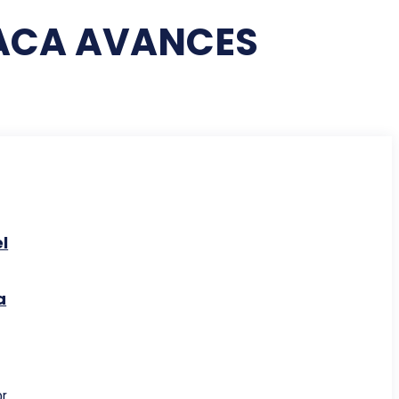
STACA AVANCES
l
a
or