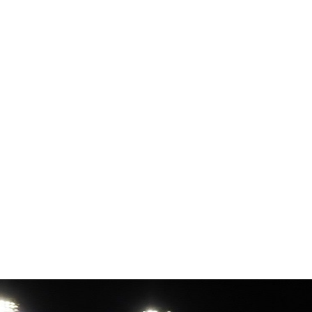
8 agosto 20
26.1
Santo
Domin
C