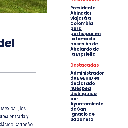
Presidente
Abinader
viajará a
Colombia
para
participar en
del
la toma de
posesión de
Abelardo de
la Espriella
Destacadas
Administrador
de EGEHID es
declarado
huésped
distinguido
por
Ayuntamiento
Mexicali, los
de San
Ignacio de
cima entrada y
Sabaneta
 Clásico Caribeño