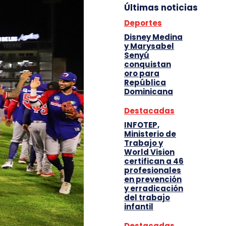
Últimas noticias
Deportes
Disney Medina
y Marysabel
Senyú
conquistan
oro para
República
Dominicana
Destacadas
INFOTEP,
Ministerio de
Trabajo y
World Vision
certifican a 46
profesionales
en prevención
y erradicación
del trabajo
infantil
Destacadas