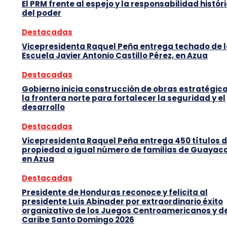
El PRM frente al espejo y la responsabilidad histór
del poder
Destacadas
Vicepresidenta Raquel Peña entrega techado de 
Escuela Javier Antonio Castillo Pérez, en Azua
Destacadas
Gobierno inicia construcción de obras estratégic
la frontera norte para fortalecer la seguridad y el
desarrollo
Destacadas
Vicepresidenta Raquel Peña entrega 450 títulos 
propiedad a igual número de familias de Guayaca
en Azua
Destacadas
Presidente de Honduras reconoce y felicita al
presidente Luis Abinader por extraordinario éxito
organizativo de los Juegos Centroamericanos y d
Caribe Santo Domingo 2026