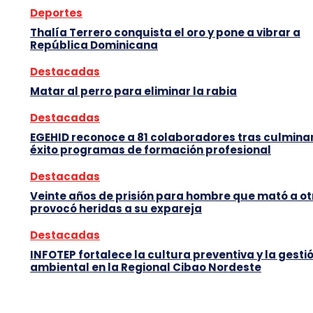
Deportes
Thalía Terrero conquista el oro y pone a vibrar a
República Dominicana
Destacadas
Matar al perro para eliminar la rabia
Destacadas
EGEHID reconoce a 81 colaboradores tras culmina
éxito programas de formación profesional
Destacadas
Veinte años de prisión para hombre que mató a ot
provocó heridas a su expareja
Destacadas
INFOTEP fortalece la cultura preventiva y la gesti
ambiental en la Regional Cibao Nordeste