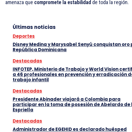
amenaza que
compromete la estabilidad
de toda la región.
Últimas noticias
Deportes
Disney Medina y Marysabel Senyú conquistan oro
República Dominicana
Destacadas
INFOTEP, Ministerio de Trabajo y World Vision certi
a 46 profesionales en prevención y erradicación d
trabajo infantil
Destacadas
Presidente Abinader viajará a Colombia para
participar en la toma de posesión de Abelardo de 
Espriella
Destacadas
Administrador de EGEHID es declarado huésped