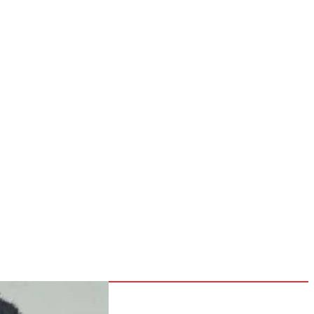
NOSOTROS
CONTACTOS
POLÍTICAS
Inicio
Nacionales
Internacionales
Deportes
26
Entretenimiento
Tecnología
go