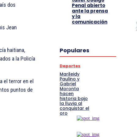
aís dos
Penal abierto
ante la prensa
y la
comunicación
uis Jean
Populares
ía haitiana,
ados a la Policía
Deportes
Marileidy
Paulino y
el terror en el
Gabriel
Moronta
intos puntos de
hacen
historia bajo
la lluvia al
conquistar el
oro