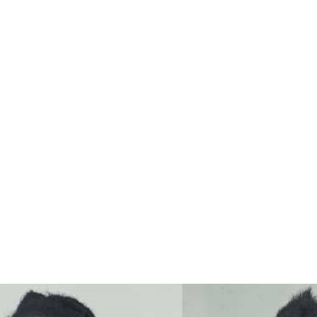
6 agosto 20
26.1
Santo
Domin
C