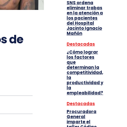
SNS ordena
eliminar trabas
en la atención a
los pacientes
del Hospital
Jacinto Ignacio
Mañón
s de
Destacadas
¿Cómo lograr
los factores
que
determinan la
competitividad,
la
productividad y
la
empleabilidad?
Destacadas
Procuradora
General
imparte el
taller Código