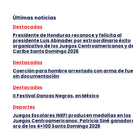
Últimas noticias
Destacadas
Presidente de Honduras reconoce y felicita al
presidente Luis Abinader por extraordinario éxito
organizativo de los Juegos Centroamericanos y d
Caribe Santo Domingo 2026
Destacadas
Coerción para hombre arrestado con arma de fu
sin documentación
Destacadas
II Festival Danzas Negras, en México
Deportes
Juegos Escolares INEFI producen medallas en los
Juegos Centroamericanos; Patricia Siné ganador
oro de los 4×100 Santo Domingo 2026