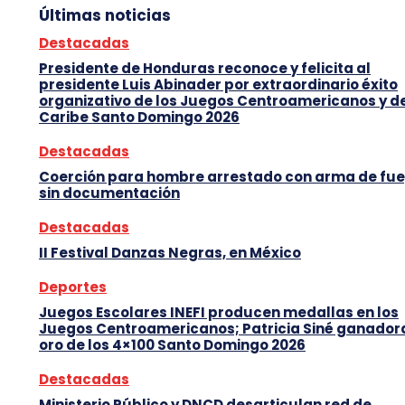
Últimas noticias
Destacadas
Presidente de Honduras reconoce y felicita al
presidente Luis Abinader por extraordinario éxito
organizativo de los Juegos Centroamericanos y d
Caribe Santo Domingo 2026
Destacadas
Coerción para hombre arrestado con arma de fu
sin documentación
Destacadas
II Festival Danzas Negras, en México
Deportes
Juegos Escolares INEFI producen medallas en los
Juegos Centroamericanos; Patricia Siné ganador
oro de los 4×100 Santo Domingo 2026
Destacadas
Ministerio Público y DNCD desarticulan red de