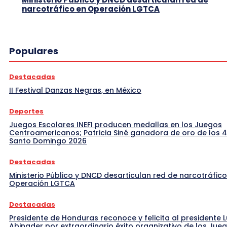
narcotráfico en Operación LGTCA
Populares
Destacadas
II Festival Danzas Negras, en México
Deportes
Juegos Escolares INEFI producen medallas en los Juegos
Centroamericanos; Patricia Siné ganadora de oro de los 
Santo Domingo 2026
Destacadas
Ministerio Público y DNCD desarticulan red de narcotráfico
Operación LGTCA
Destacadas
Presidente de Honduras reconoce y felicita al presidente L
Abinader por extraordinario éxito organizativo de los Jue