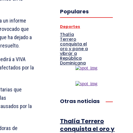
Populares
ca un informe
Deportes
 provocado que
Thalía
 que ha dejado a
Terrero
conquista el
 resuelto.
oro y pone a
vibrar a
República
edirá a VIVA
Dominicana
afectados por la
tarias que
las
Otras noticias
ausados por la
Thalía Terrero
conquista el oro y
doras de