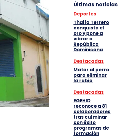
Últimas noticias
Deportes
Thalía Terrero
conquista el
oro y pone a
vibrar a
República
Dominicana
Destacadas
Matar al perro
para eliminar
la rabia
Destacadas
EGEHID
reconoce a 81
colaboradores
tras culminar
con éxito
programas de
formación