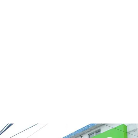
7 agosto 20
26.1
Santo
Domin
C