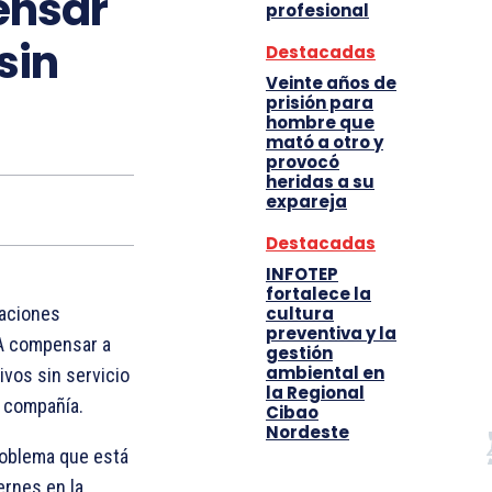
ensar
profesional
sin
Destacadas
Veinte años de
prisión para
hombre que
mató a otro y
provocó
heridas a su
expareja
Destacadas
INFOTEP
fortalece la
cultura
caciones
preventiva y la
VA compensar a
gestión
ambiental en
ivos sin servicio
la Regional
a compañía.
Cibao
Nordeste
roblema que está
ernes en la