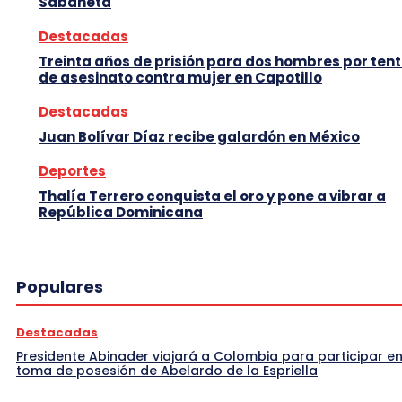
Sabaneta
Destacadas
Treinta años de prisión para dos hombres por tent
de asesinato contra mujer en Capotillo
Destacadas
Juan Bolívar Díaz recibe galardón en México
Deportes
Thalía Terrero conquista el oro y pone a vibrar a
República Dominicana
Populares
Destacadas
Presidente Abinader viajará a Colombia para participar en
toma de posesión de Abelardo de la Espriella