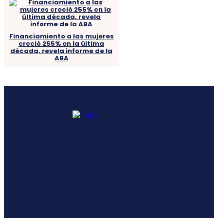
Financiamiento a las mujeres
creció 255% en la última
década, revela informe de la
ABA