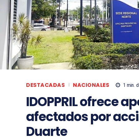
DESTACADAS
NACIONALES
1
min.
d
IDOPPRIL ofrece ap
afectados por acc
Duarte