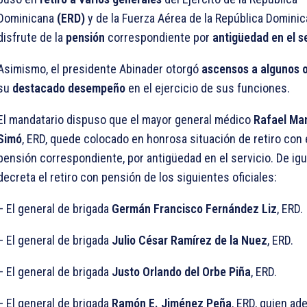
Dominicana
(ERD)
y de la Fuerza Aérea de la República Domini
disfrute de la
pensión
correspondiente por
antigüedad en el s
Asimismo, el presidente Abinader otorgó
ascensos a algunos o
su
destacado desempeño
en el ejercicio de sus funciones.
El mandatario dispuso que el mayor general médico
Rafael Man
Simó
, ERD, quede colocado en honrosa situación de retiro con e
pensión correspondiente, por antigüedad en el servicio. De igu
decreta el retiro con pensión de los siguientes oficiales:
– El general de brigada
Germán Francisco Fernández Liz
, ERD.
– El general de brigada
Julio César Ramírez de la Nuez
, ERD.
– El general de brigada
Justo Orlando del Orbe Piña
, ERD.
– El general de brigada
Ramón E. Jiménez Peña
, ERD, quien a