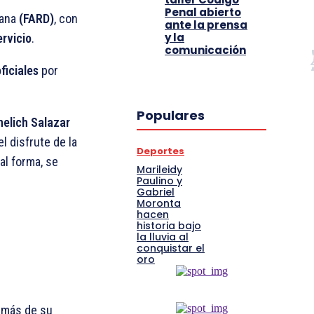
Penal abierto
cana
(FARD)
, con
ante la prensa
y la
ervicio
.
comunicación
ficiales
por
Populares
elich Salazar
l disfrute de la
Deportes
al forma, se
Marileidy
Paulino y
Gabriel
Moronta
hacen
historia bajo
la lluvia al
conquistar el
oro
demás de su