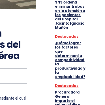
SNS ordena
eliminar trabas
en la atención a
los pacientes
del Hospital
Jacinto Ignacio
Mañón
n
Destacadas
s del
¿Cómo lograr
los factores
que
Aérea
determinan la
competitividad,
la
productividad y
la
empleabilidad?
Destacadas
Procuradora
General
ediante el cual
imparte el
taller Código