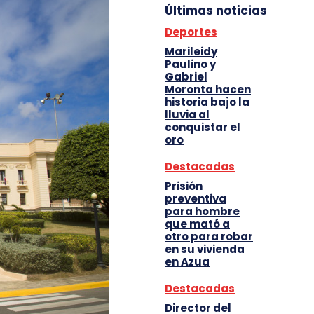
Últimas noticias
Deportes
Marileidy
Paulino y
Gabriel
Moronta hacen
historia bajo la
lluvia al
conquistar el
oro
Destacadas
Prisión
preventiva
para hombre
que mató a
otro para robar
en su vivienda
en Azua
Destacadas
Director del