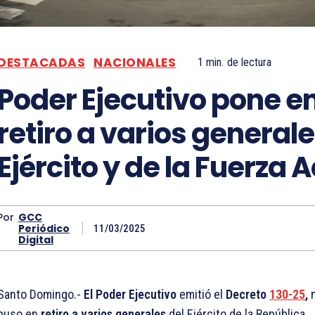
DESTACADAS
NACIONALES
1
min.
de lectura
Poder Ejecutivo pone e
retiro a varios generale
Ejército y de la Fuerza 
Por
GCC
Periódico
11/03/2025
Digital
Santo Domingo.-
El Poder Ejecutivo
emitió el
Decreto
130-25
,
m
puso en
retiro a varios generales
del Ejército de la República