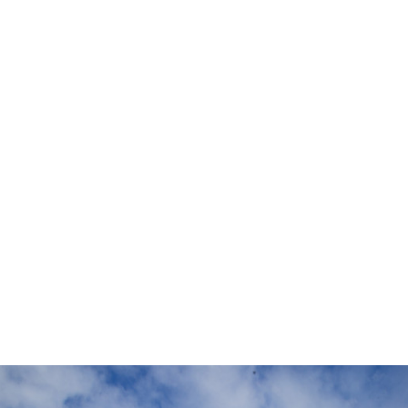
6 agosto 20
26.1
Santo
Domin
C