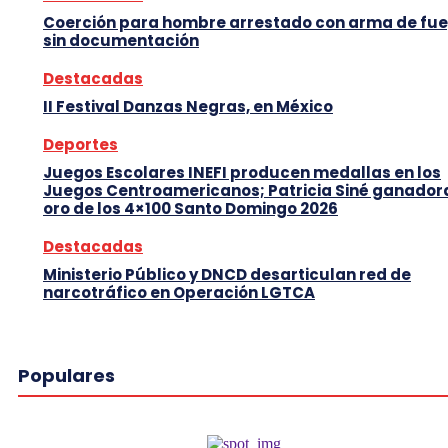
Coerción para hombre arrestado con arma de fu
sin documentación
Destacadas
II Festival Danzas Negras, en México
Deportes
Juegos Escolares INEFI producen medallas en los
Juegos Centroamericanos; Patricia Siné ganador
oro de los 4×100 Santo Domingo 2026
Destacadas
Ministerio Público y DNCD desarticulan red de
narcotráfico en Operación LGTCA
Populares