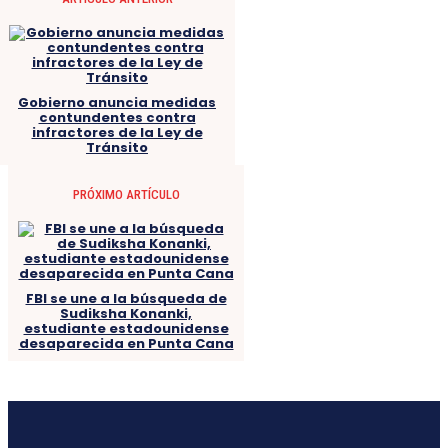
Gobierno anuncia medidas
contundentes contra
infractores de la Ley de
Tránsito
PRÓXIMO ARTÍCULO
FBI se une a la búsqueda de
Sudiksha Konanki,
estudiante estadounidense
desaparecida en Punta Cana