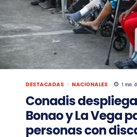
DESTACADAS
NACIONALES
1
min.
d
Conadis despliega
Bonao y La Vega pa
personas con dis