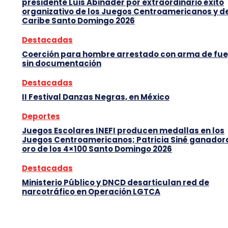
presidente Luis Abinader por extraordinario éxito
organizativo de los Juegos Centroamericanos y d
Caribe Santo Domingo 2026
Destacadas
Coerción para hombre arrestado con arma de fu
sin documentación
Destacadas
II Festival Danzas Negras, en México
Deportes
Juegos Escolares INEFI producen medallas en los
Juegos Centroamericanos; Patricia Siné ganador
oro de los 4×100 Santo Domingo 2026
Destacadas
Ministerio Público y DNCD desarticulan red de
narcotráfico en Operación LGTCA