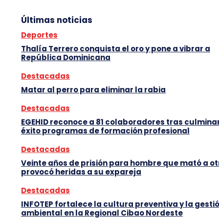
Últimas noticias
Deportes
Thalía Terrero conquista el oro y pone a vibrar a
República Dominicana
Destacadas
Matar al perro para eliminar la rabia
Destacadas
EGEHID reconoce a 81 colaboradores tras culmina
éxito programas de formación profesional
Destacadas
Veinte años de prisión para hombre que mató a ot
provocó heridas a su expareja
Destacadas
INFOTEP fortalece la cultura preventiva y la gesti
ambiental en la Regional Cibao Nordeste