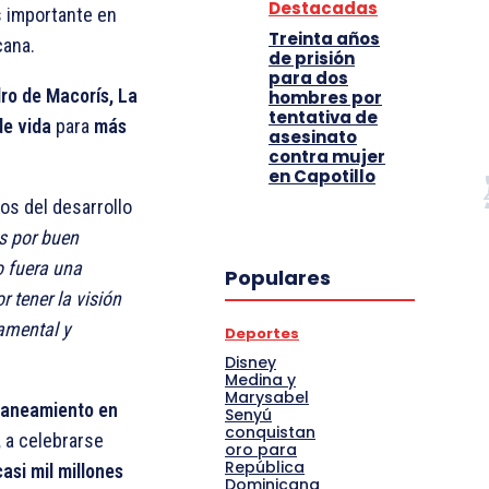
Destacadas
 importante en
Treinta años
cana.
de prisión
para dos
ro de Macorís, La
hombres por
tentativa de
de vida
para
más
asesinato
contra mujer
en Capotillo
tos del desarrollo
s por buen
o fuera una
Populares
 tener la visión
amental y
Deportes
Disney
Medina y
Marysabel
 saneamiento en
Senyú
conquistan
,
a celebrarse
oro para
República
casi mil millones
Dominicana