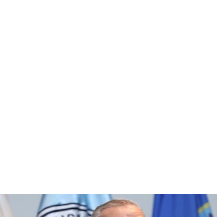
8 agosto 20
26.1
Santo
Domin
C