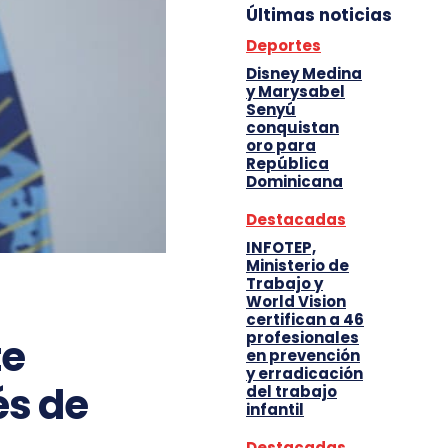
Últimas noticias
Deportes
Disney Medina
y Marysabel
Senyú
conquistan
oro para
República
Dominicana
Destacadas
INFOTEP,
Ministerio de
Trabajo y
World Vision
certifican a 46
profesionales
te
en prevención
y erradicación
és de
del trabajo
infantil
Destacadas