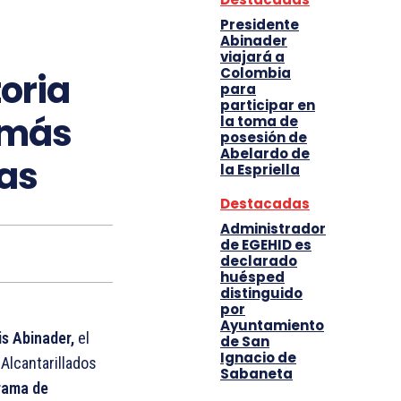
Presidente
Abinader
viajará a
Colombia
oria
para
participar en
 más
la toma de
posesión de
Abelardo de
nas
la Espriella
Destacadas
Administrador
de EGEHID es
declarado
huésped
distinguido
por
Ayuntamiento
is Abinader,
el
de San
Ignacio de
 Alcantarillados
Sabaneta
rama de