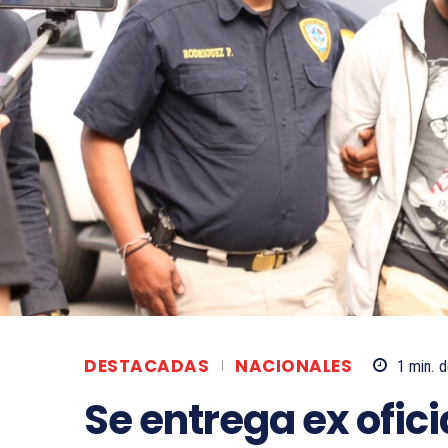
DESTACADAS
NACIONALES
1
min.
d
Se entrega ex oficia