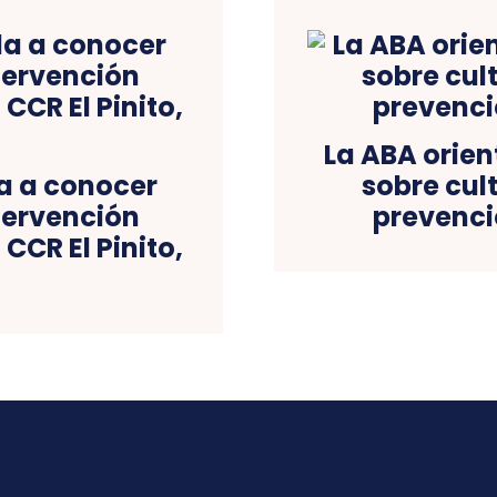
La ABA orien
a a conocer
sobre cul
tervención
prevenció
CCR El Pinito,