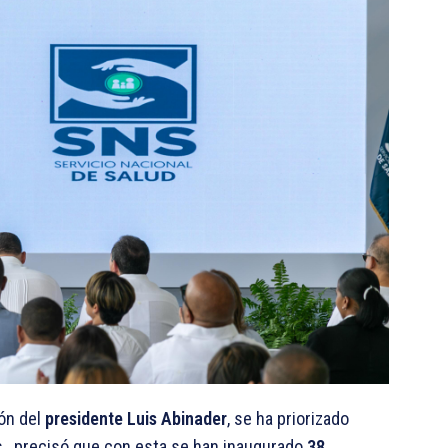
ión del
presidente Luis Abinader
, se ha priorizado
, precisó que con esta se han inaugurado
38