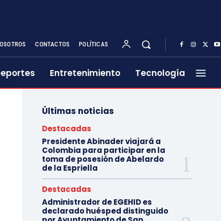
OSOTROS
CONTACTOS
POLÍTICAS
eportes
Entretenimiento
Tecnología
Últimas noticias
Destacadas
Presidente Abinader viajará a
Colombia para participar en la
toma de posesión de Abelardo
de la Espriella
Destacadas
Administrador de EGEHID es
declarado huésped distinguido
por Ayuntamiento de San