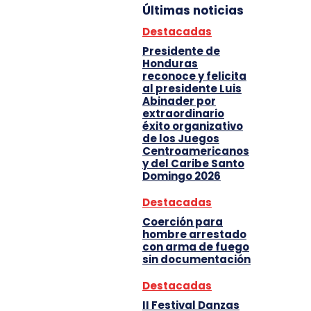
Últimas noticias
Destacadas
Presidente de
Honduras
reconoce y felicita
al presidente Luis
Abinader por
extraordinario
éxito organizativo
de los Juegos
Centroamericanos
y del Caribe Santo
Domingo 2026
Destacadas
Coerción para
hombre arrestado
con arma de fuego
sin documentación
Destacadas
II Festival Danzas