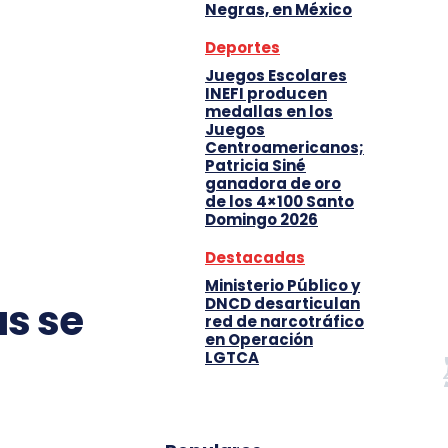
Negras, en México
Deportes
Juegos Escolares
INEFI producen
medallas en los
Juegos
Centroamericanos;
Patricia Siné
ganadora de oro
de los 4×100 Santo
Domingo 2026
Destacadas
Ministerio Público y
DNCD desarticulan
as se
red de narcotráfico
en Operación
LGTCA