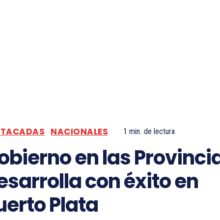
STACADAS
NACIONALES
1
min.
de lectura
obierno en las Provinci
esarrolla con éxito en
uerto Plata