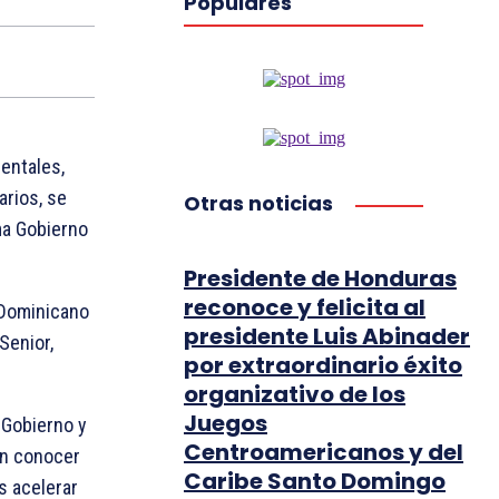
Populares
entales,
arios, se
Otras noticias
ma Gobierno
Presidente de Honduras
reconoce y felicita al
 Dominicano
presidente Luis Abinader
Senior,
por extraordinario éxito
organizativo de los
Juegos
 Gobierno y
Centroamericanos y del
an conocer
Caribe Santo Domingo
s acelerar