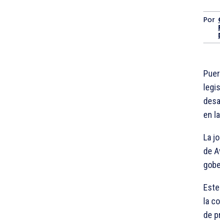
Por
Puer
legi
desa
en l
La j
de A
gobe
Este
la c
de p