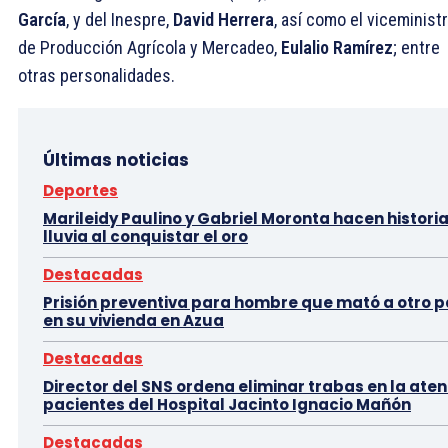
García
, y del Inespre,
David Herrera
, así como el viceminist
de Producción Agrícola y Mercadeo,
Eulalio Ramírez
; entre
otras personalidades.
Últimas noticias
Deportes
Marileidy Paulino y Gabriel Moronta hacen historia
lluvia al conquistar el oro
Destacadas
Prisión preventiva para hombre que mató a otro p
en su vivienda en Azua
Destacadas
Director del SNS ordena eliminar trabas en la aten
pacientes del Hospital Jacinto Ignacio Mañón
Destacadas