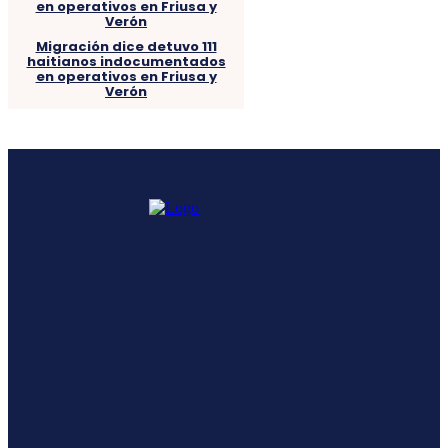
Migración dice detuvo 111
haitianos indocumentados
en operativos en Friusa y
Verón